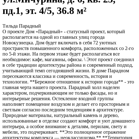
пд.1, эт. 4/5, 36.8 м²
Тильда Парадный
О проекте Дом «Парадный» - статусный проект, который
располагается на одной из главных улиц города
Новокузнецка. Дом будет включать в себя 72 уютных
пространств повышенного комфорта, расположенных со 2-го
по 5-й этажи. На первом этаже будет располагаться все
необходимое: кафе, магазины, офисы. \ Этот проект соединил
в себе традиции архитектуры района и современный подход,
учитывающий темп сегодняшней жизни. В доме Парадном
пересекаются классика и современность, история и
технологии. **Бережное отношение к истории города** - это
главная черта нашего проекта. Парадный холл наделен
характером, подчеркивающим не только фасады, но и
интерьерные решения. Остекление входной группы
наполняет помещение воздухом и делает его просторным и
светлым согласно последним тенденциям в архитектуре.
Природные материалы, натуральный камень и дерево,
использованные в отделке создают комфорт и уют домашнего
интерьера, а особое внимание к деталям, перилам, свету и
мебели, это подчеркивает. **Это полноценное отражение
архитектуры комплекса — неоклассицизма.** **Территория