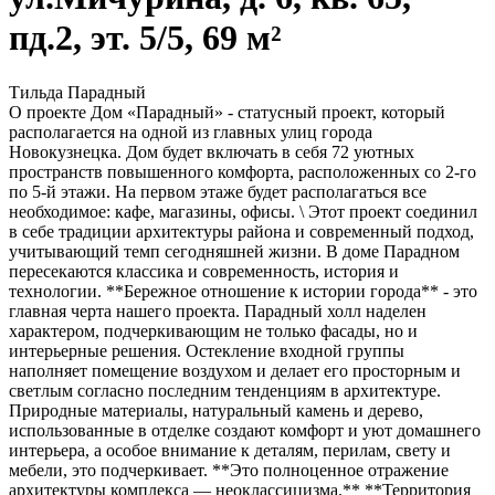
пд.2, эт. 5/5, 69 м²
Тильда Парадный
О проекте Дом «Парадный» - статусный проект, который
располагается на одной из главных улиц города
Новокузнецка. Дом будет включать в себя 72 уютных
пространств повышенного комфорта, расположенных со 2-го
по 5-й этажи. На первом этаже будет располагаться все
необходимое: кафе, магазины, офисы. \ Этот проект соединил
в себе традиции архитектуры района и современный подход,
учитывающий темп сегодняшней жизни. В доме Парадном
пересекаются классика и современность, история и
технологии. **Бережное отношение к истории города** - это
главная черта нашего проекта. Парадный холл наделен
характером, подчеркивающим не только фасады, но и
интерьерные решения. Остекление входной группы
наполняет помещение воздухом и делает его просторным и
светлым согласно последним тенденциям в архитектуре.
Природные материалы, натуральный камень и дерево,
использованные в отделке создают комфорт и уют домашнего
интерьера, а особое внимание к деталям, перилам, свету и
мебели, это подчеркивает. **Это полноценное отражение
архитектуры комплекса — неоклассицизма.** **Территория